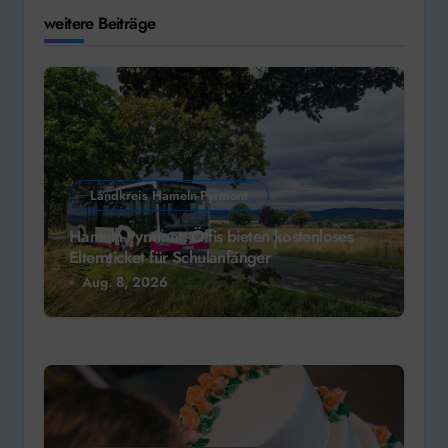
weitere Beiträge
Landkreis Hameln-Pyrmont
Hameln-Pyrmont: Öffis bieten kostenloses
Elternticket für Schulanfänger
Aug. 8, 2026