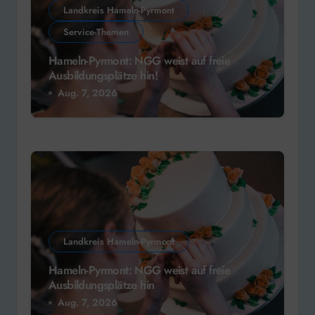
Landkreis Hameln-Pyrmont
Service-Themen
Hameln-Pyrmont: NGG weist auf freie
Ausbildungsplätze hin!
Aug. 7, 2026
Landkreis Hameln-Pyrmont
Hameln-Pyrmont: NGG weist auf freie
Ausbildungsplätze hin
Aug. 7, 2026