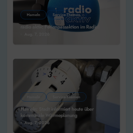
Hameln
Service-Themen
radio aktiv: Ferienpassaktion im Radio!
Aug. 7, 2026
Hameln
Service-Themen
Hameln: Stadt informiert heute über
kommunale Wärmeplanung
Aug. 7, 2026