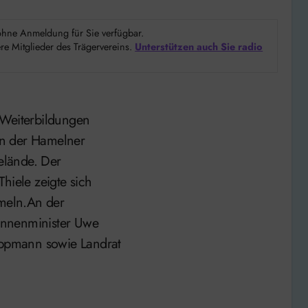
d ohne Anmeldung für Sie verfügbar.
e Mitglieder des Trägervereins.
Unterstützen auch Sie radio
 Weiterbildungen
an der Hamelner
elände. Der
hiele zeigte sich
ameln.An der
Innenminister Uwe
ppmann sowie Landrat