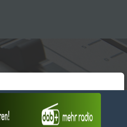
essum
wendiges akzeptieren
Einstellungen ansehen