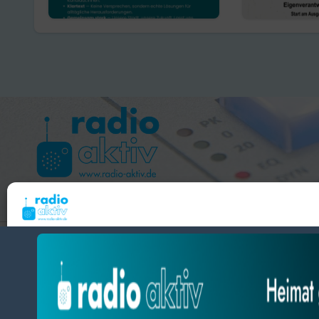
gegen Re
Hameln 99.3 – Bad Pyrmont 94.8 – Bad Münder 107.2 
Um dir ein optimales Erlebnis zu bieten, verwenden wir Technologien wie Cooki
radio aktiv e.V.
Geräteinformationen zu speichern und/oder darauf zuzugreifen. Wenn du diesen
zustimmst, können wir Daten wie das Surfverhalten oder eindeutige IDs auf diese
BlogData
by
Themeansar
.
verarbeiten. Wenn du deine Zustimmung nicht erteilst oder zurückziehst, können
und Funktionen beeinträchtigt werden.