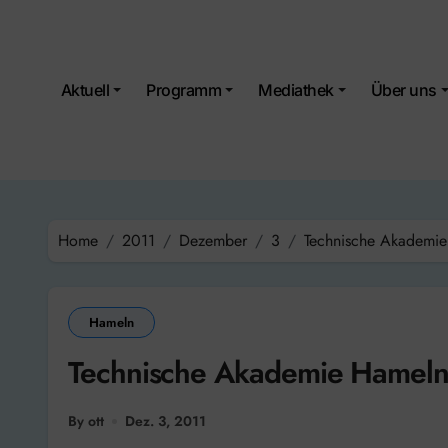
Skip
to
content
Aktuell
Programm
Mediathek
Über uns
Home
2011
Dezember
3
Technische Akademie
Hameln
Technische Akademie Hameln 
By ott
Dez. 3, 2011