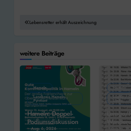
Beitragsnavigation
Lebensretter erhält Auszeichnung
weitere Beiträge
Hameln
Hameln
Landkreis Hameln-
Lügde / O
Pyrmont
Lippe
Hameln: Doppel-
Lemgo/H
Podiumsdiskussion
Wanderu
Initiave
Aug. 6, 2026
Aug. 6, 2