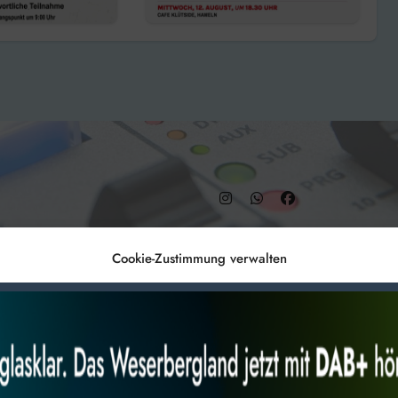
chts“
– DAB+ 9C
Cookie-Zustimmung verwalten
Anmelden
Datenschutz
Impr
es, um
Alles akzeptieren
Nur Not
 Technologien
r Website
 bestimmte Merkmale