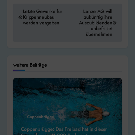
Beitragsnavigation
Letzte Gewerke für
Lenze AG will
Krippenneubau
zukünftig ihre
werden vergeben
Auszubildenden
unbefristet
übernehmen
weitere Beiträge
Coppenbrügge
Coppenbrügge: Das Freibad hat in dieser