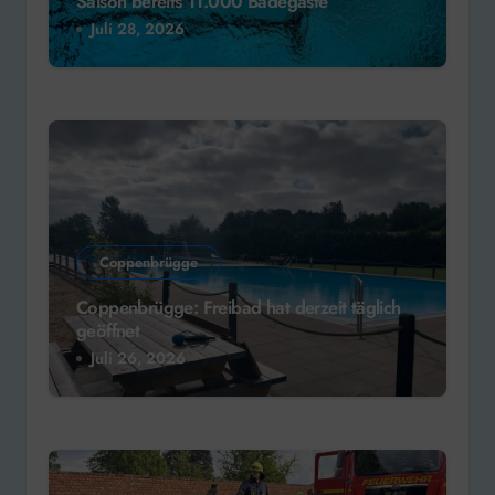
Saison bereits 11.000 Badegäste
Juli 28, 2026
Coppenbrügge
Coppenbrügge: Freibad hat derzeit täglich
geöffnet
Juli 26, 2026