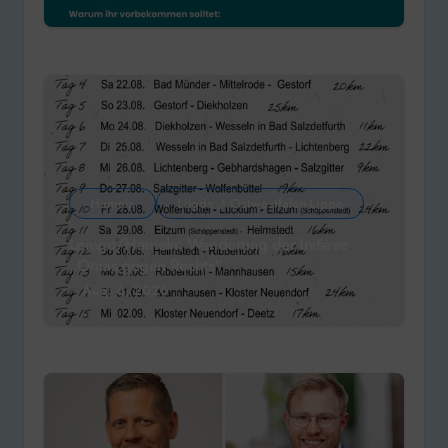
Hameln
Lügde / Ostwestfalen-Lippe
Lemgo/Hameln: Wanderung der Initiave
„Omas gegen Rechts“
Aug. 6, 2026