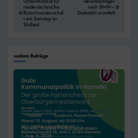
Ortsentscheid für
Tatverdächtiger
niedersächsische
nach BMW–
Rutschmeisterschaf
Diebstahl ermittelt
t am Samstag im
Südbad
weitere Beiträge
Hameln
Landkreis Hameln-Pyrmont
Hameln: Doppel-Podiumsdiskussion
Aug. 6, 2026