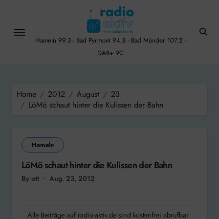
Skip
to
content
Hameln 99.3 - Bad Pyrmont 94.8 - Bad Münder 107.2 -
DAB+ 9C
Home
2012
August
23
LöMö schaut hinter die Kulissen der Bahn
Hameln
LöMö schaut hinter die Kulissen der Bahn
By ott
Aug. 23, 2012
Alle Beiträge auf radio-aktiv.de sind kostenfrei abrufbar