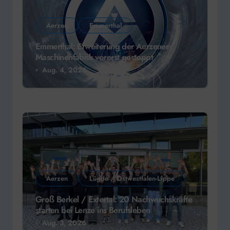
Aerzen
Emmerthal
Emmerthal: Erweiterung der Aerzener
Maschinenfabrik vorerst gestoppt
Aug. 4, 2026
Aerzen
Lügde / Ostwestfalen-Lippe
Groß Berkel / Extertal: 20 Nachwuchskräfte
starten bei Lenze ins Berufsleben
Aug. 3, 2026