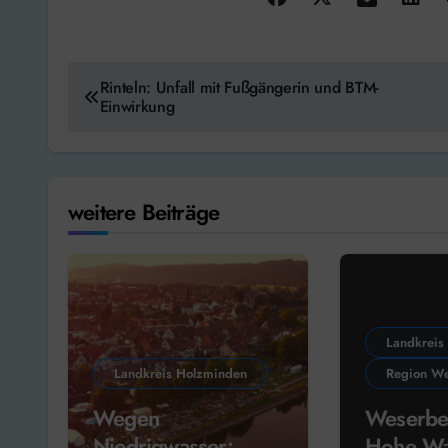
Beitragsnavigation
Rinteln: Unfall mit Fußgängerin und BTM-
Einwirkung
weitere Beiträge
Landkreis
Landkreis Holzminden
Region We
Wegen
Weserbe
Niedrigwasser:
Hohe Wa