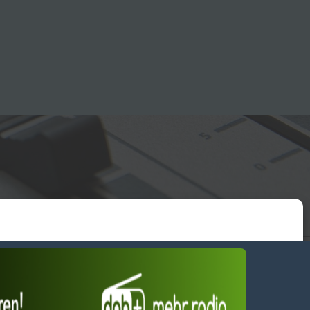
essum
wendiges akzeptieren
Einstellungen ansehen