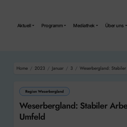
Skip
to
content
Aktuell
Programm
Mediathek
Über uns
Home
2023
Januar
3
Weserbergland: Stabiler
Region Weserbergland
Weserbergland: Stabiler Arbe
Umfeld