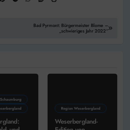
Bad Pyrmont: Bürgermeister Blome –
„schwieriges Jahr 2022“
 Schaumburg
serbergland
Region Weserbergland
rgland:
Weserbergland-
ld- und
Edition von