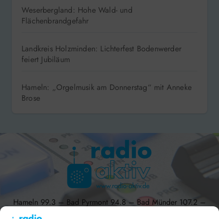
Weserbergland: Hohe Wald- und
Flächenbrandgefahr
Landkreis Holzminden: Lichterfest Bodenwerder
feiert Jubiläum
Hameln: „Orgelmusik am Donnerstag“ mit Anneke
Brose
Hameln 99.3 – Bad Pyrmont 94.8 – Bad Münder 107.2 –
DAB+ 9C