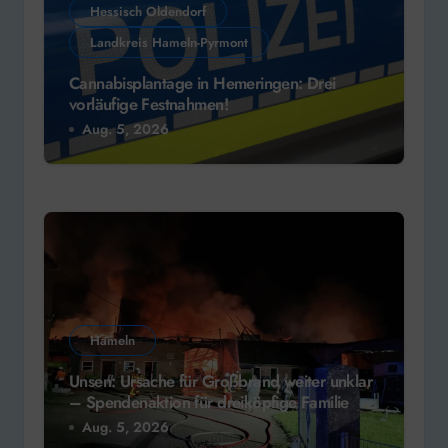
Hessisch Oldendorf
Landkreis Hameln-Pyrmont
Cannabisplantage in Hemeringen: Drei
vorläufige Festnahmen!
Aug. 5, 2026
Hameln
Unsen: Ursache für Großbrand weiter unklar
– Spendenaktion für dreiköpfige Familie
Aug. 5, 2026