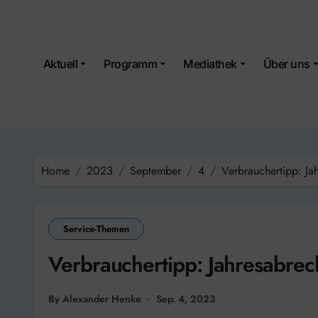
Skip
to
content
Aktuell
Programm
Mediathek
Über uns
Home
2023
September
4
Verbrauchertipp: J
Service-Themen
Verbrauchertipp: Jahresabre
By Alexander Henke
Sep. 4, 2023