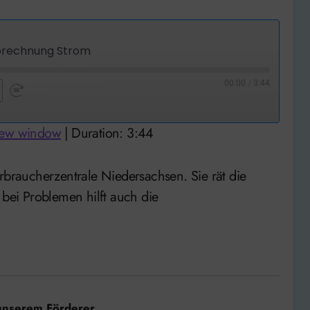
brechnung Strom
00:00
/
3:44
nd
Fast
Forward
new window
|
Duration: 3:44
nds
30
seconds
ei Problemen hilft auch die
unserem Förderer