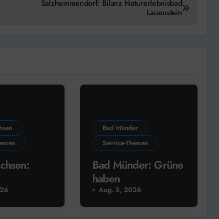
Salzhemmendorf: Bilanz Naturerlebnisbad
Lauenstein
hsen
Bad Münder
hemen
Service-Themen
chsen:
Bad Münder: Grüne
haben
rogramm
Wahlprogramm
026
Aug. 5, 2026
beschlossen &