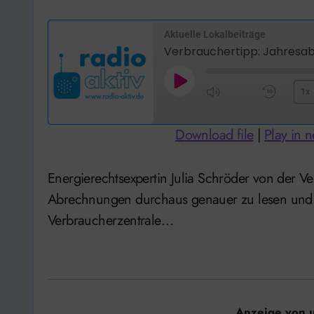
Aktuelle Lokalbeiträge
Verbrauchertipp: Jahresa
Play
1x
Mute/Unmute
Rewi
Episode
Episode
10
Download file
|
Play in 
Seco
Energierechtsexpertin Julia Schröder von der Verbraucherzentrale Niedersachsen. Sie rät die
Abrechnungen durchaus genauer zu lesen und b
Verbraucherzentrale…
Anzeige von 