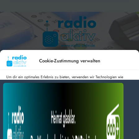
Hameln 99.3 – Bad Pyrmont 94.8 – Bad Münder 107.2 –
DAB+ 9C
Cookie-Zustimmung verwalten
Um dir ein optimales Erlebnis zu bieten, verwenden wir Technologien wie
Cookies, um Geräteinformationen zu speichern und/oder darauf zuzugreifen.
Wenn du diesen Technologien zustimmst, können wir Daten wie das
radio aktiv e.V.
Surfverhalten oder eindeutige IDs auf dieser Website verarbeiten. Wenn du
deine Zustimmung nicht erteilst oder zurückziehst, können bestimmte Merkmale
Anmelden
Datenschutz
Impressum
und Funktionen beeinträchtigt werden.
BlogData
by
Themeansar
.
Dienste verwalten
Alles akzeptieren