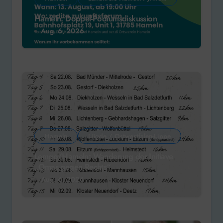
Hameln: Doppel-Podiumsdiskussion
Aug. 6, 2026
Hameln
Lügde / Ostwestfalen-Lippe
Lemgo/Hameln: Wanderung der Initiave
„Omas gegen Rechts“
Aug. 6, 2026