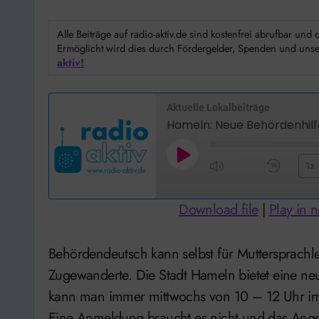
Alle Beiträge auf radio-aktiv.de sind kostenfrei abrufbar un
Ermöglicht wird dies durch Fördergelder, Spenden und unser
aktiv!
Aktuelle Lokalbeiträge
Hameln: Neue Behördenhilfe
Play
1x
Mute/Unmute
Rewi
Episode
Episode
10
Download file
|
Play in
Seco
Behördendeutsch kann selbst für Muttersprachler kompliziert sein, aber umso unverständlicher für
Zugewanderte. Die Stadt Hameln bietet eine n
kann man immer mittwochs von 10 – 12 Uhr im 
Eine Anmeldung braucht es nicht und das Angeb