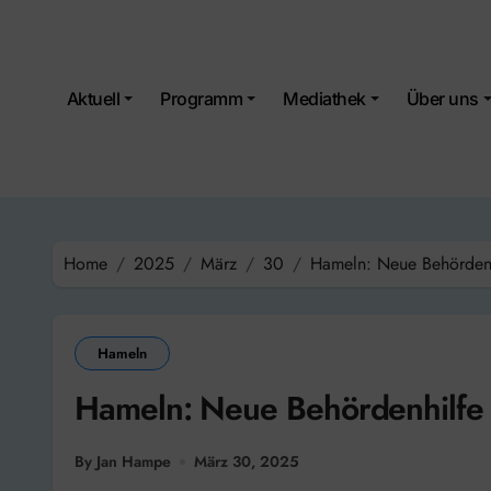
Skip
to
content
Aktuell
Programm
Mediathek
Über uns
Home
2025
März
30
Hameln: Neue Behördenh
Hameln
Hameln: Neue Behördenhilfe 
By Jan Hampe
März 30, 2025