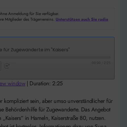
d ohne Anmeldung für Sie verfügbar.
e Mitglieder des Trägervereins.
Unterstützen auch Sie radio
 für Zugewanderte im "Kaisers"
00:00
/
2:25
nd
Fast
Forward
 new window
|
Duration: 2:25
nds
30
seconds
eue Behördenhilfe für Zugewanderte. Das Angebot
„Kaisers“ in Hameln, Kaiserstraße 80, nutzen.
ot ist kostenlos. Informationen dazu von Suna