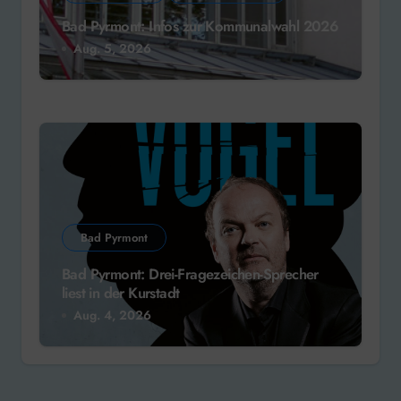
Bad Pyrmont: Infos zur Kommunalwahl 2026
Aug. 5, 2026
Bad Pyrmont
Bad Pyrmont: Drei-Fragezeichen-Sprecher
liest in der Kurstadt
Aug. 4, 2026