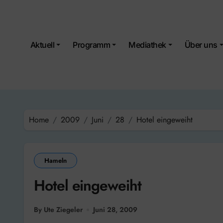
Skip
to
content
Aktuell
Programm
Mediathek
Über uns
Home
2009
Juni
28
Hotel eingeweiht
Hameln
Hotel eingeweiht
By Ute Ziegeler
Juni 28, 2009