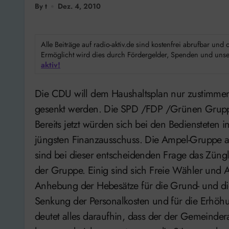
By t
Dez. 4, 2010
Alle Beiträge auf radio-aktiv.de sind kostenfrei abrufbar un
Ermöglicht wird dies durch Fördergelder, Spenden und unser
aktiv!
Die CDU will dem Haushaltsplan nur zustimmen, wenn die Personalkosten in der Verwaltung
gesenkt werden. Die SPD /FDP /Grünen Gruppe 
Bereits jetzt würden sich bei den Bediensteten 
jüngsten Finanzausschuss. Die Ampel-Gruppe all
sind bei dieser entscheidenden Frage das Züngl
der Gruppe. Einig sind sich Freie Wähler und
Anhebung der Hebesätze für die Grund- und di
Senkung der Personalkosten und für die Erhöh
deutet alles daraufhin, dass der der Gemeinde