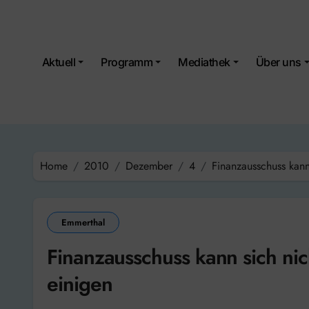
Skip
to
content
Aktuell
Programm
Mediathek
Über uns
Home
2010
Dezember
4
Finanzausschuss kann
Emmerthal
Finanzausschuss kann sich ni
einigen