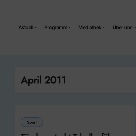
Skip
to
content
Aktuell
Programm
Mediathek
Über uns
April 2011
Sport