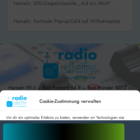
Hameln: SPD-Gesprächsreihe „Auf ein Wort“
Hameln: Fairtrade Pop-up-Café auf Wilhelmsplatz
Hameln 99.3 – Bad Pyrmont 94.8 – Bad Münder 107.2 –
DAB+ 9C
Cookie-Zustimmung verwalten
Um dir ein optimales Erlebnis zu bieten, verwenden wir Technologien wie
Cookies, um Geräteinformationen zu speichern und/oder darauf zuzugreifen.
radio aktiv e.V.
Wenn du diesen Technologien zustimmst, können wir Daten wie das
Surfverhalten oder eindeutige IDs auf dieser Website verarbeiten. Wenn du
Anmelden
Datenschutz
Impressum