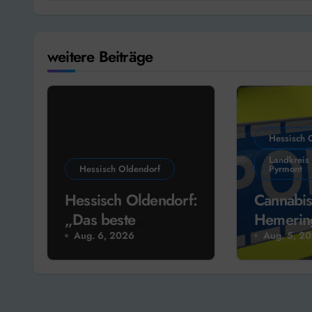
weitere Beiträge
Hessisch 
Landkreis
Hessisch Oldendorf
Pyrmont
Hessisch Oldendorf:
Cannabis
„Das beste
Hemerin
Wochenende im
vorläufi
Aug. 6, 2026
Aug. 5, 2
Weserbergland“ –
Festnah
Kirmis in Fuhlen