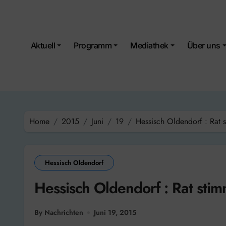
Skip
to
content
Aktuell
Programm
Mediathek
Über uns
Home
2015
Juni
19
Hessisch Oldendorf : Rat 
Hessisch Oldendorf
Hessisch Oldendorf : Rat sti
By Nachrichten
Juni 19, 2015