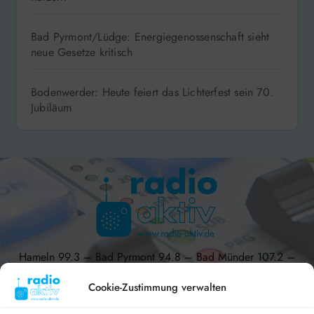
Bad Pyrmont/Lüdge: Energiegenossenschaft sieht
neue Gesetze kritisch
Bodenwerder: Heute feiert das Lichterfest sein 70.
Jubiläum
Hameln 99.3 – Bad Pyrmont 94.8 – Bad Münder 107.2 –
DAB+ 9C
Cookie-Zustimmung verwalten