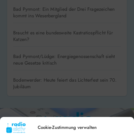
Bad Pyrmont: Ein Mitglied der Drei Fragezeichen
kommt ins Weserbergland
Braucht es eine bundesweite Kastratiospflicht für
Katzen?
Bad Pyrmont/Lüdge: Energiegenossenschaft sieht
neue Gesetze kritisch
Bodenwerder: Heute feiert das Lichterfest sein 70.
Jubiläum
Cookie-Zustimmung verwalten