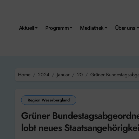
Skip
to
content
Aktuell
Programm
Mediathek
Über uns
Home
2024
Januar
20
Grüner Bundestagsabge
Region Weserbergland
Grüner Bundestagsabgeordne
lobt neues Staatsangehörigkei