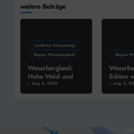
weitere Beiträge
Landkreis Schaumburg
Region Weserbergland
Region We
Weserbergland:
Weserbe
Hohe Wald- und
Edition 
Flächenbrandgefahr
Monopol
Aug. 6, 2026
Aug. 5, 2
im Herbs