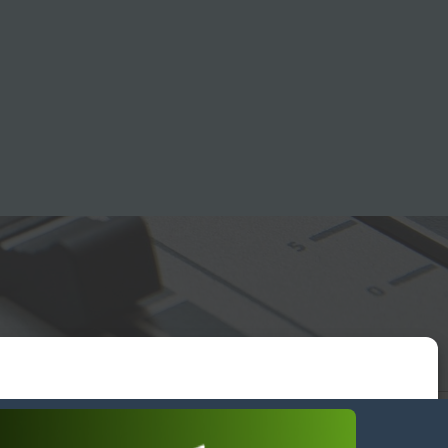
essum
wendiges akzeptieren
Einstellungen ansehen