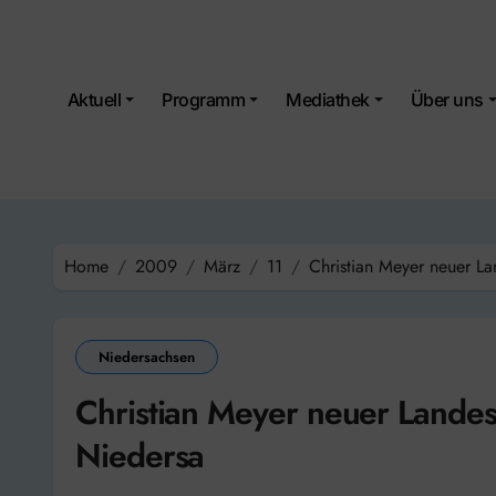
Skip
to
content
Aktuell
Programm
Mediathek
Über uns
Home
2009
März
11
Christian Meyer neuer L
Niedersachsen
Christian Meyer neuer Lande
Niedersa