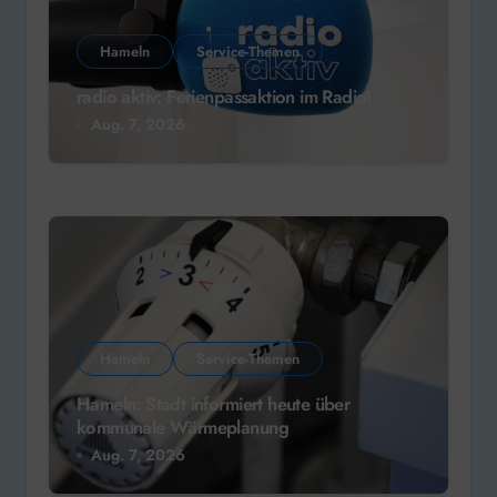
Hameln
Service-Themen
radio aktiv: Ferienpassaktion im Radio!
Aug. 7, 2026
Hameln
Service-Themen
Hameln: Stadt informiert heute über
kommunale Wärmeplanung
Aug. 7, 2026