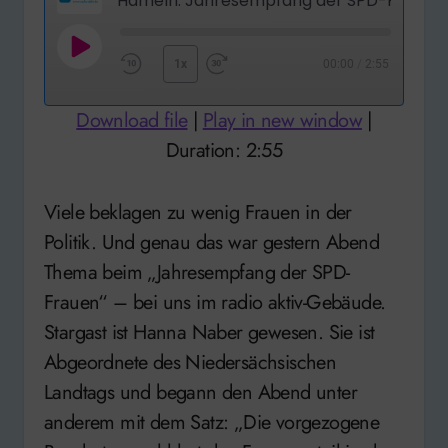
Hameln: Jahresempfang der SPD-Frauen
Play
1x
00:00
/
2:55
Rewind
Fast
Episode
10
Forward
Download file
|
Play in new window
|
Seconds
30
Duration: 2:55
seconds
Viele beklagen zu wenig Frauen in der
Politik. Und genau das war gestern Abend
Thema beim „Jahresempfang der SPD-
Frauen“ – bei uns im radio aktiv-Gebäude.
Stargast ist Hanna Naber gewesen. Sie ist
Abgeordnete des Niedersächsischen
Landtags und begann den Abend unter
anderem mit dem Satz: „Die vorgezogene