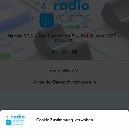
Hameln 99.3 – Bad Pyrmont 94.8 – Bad Münder 107.2 –
DAB+ 9C
radio aktiv e.V.
Anmelden
Datenschutz
Impressum
BlogData
by
Themeansar
.
Cookie-Zustimmung verwalten