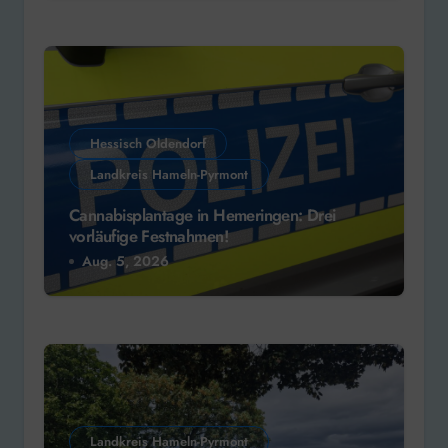
Hessisch Oldendorf
Landkreis Hameln-Pyrmont
Cannabisplantage in Hemeringen: Drei
vorläufige Festnahmen!
Aug. 5, 2026
Landkreis Hameln-Pyrmont